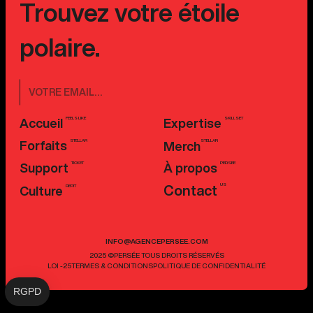
Trouvez votre étoile
polaire.
FEELS LIKE
SKILLSET
Accueil
Expertise
STELLAR
STELLAR
Forfaits
Merch
TICKET
PERSEE
Support
À propos
US
Contact
REPIT
Culture
INFO@AGENCEPERSEE.COM
2025 ©PERSÉE TOUS DROITS RÉSERVÉS
LOI -25
TERMES & CONDITIONS
POLITIQUE DE CONFIDENTIALITÉ